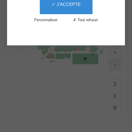
✓ J'ACCEPTE
Services
Food
Shopping
Loisirs
Le
Personnaliser
✗ Tout refuser
Centre
The
Second
+
Life
-
2
1
0