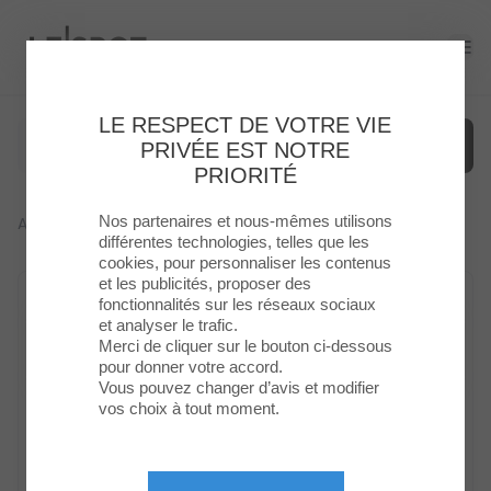
Le Spot
Ope
LE RESPECT DE VOTRE VIE
PRIVÉE EST NOTRE
PRIORITÉ
Nos partenaires et nous-mêmes utilisons
Accueil
>
Plan Du Centre
Menu
différentes technologies, telles que les
cookies, pour personnaliser les contenus
et les publicités, proposer des
Enseignes
fonctionnalités sur les réseaux sociaux
et analyser le trafic.
Food
Merci de cliquer sur le bouton ci-dessous
pour donner votre accord.
Vous pouvez changer d’avis et modifier
Loisirs
vos choix à tout moment.
&
Culture