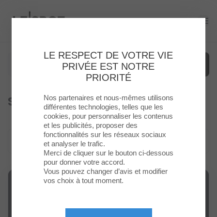
Le Spot
Ope
LE RESPECT DE VOTRE VIE
PRIVÉE EST NOTRE
PRIORITÉ
Nos partenaires et nous-mêmes utilisons
Services
Menu
différentes technologies, telles que les
cookies, pour personnaliser les contenus
et les publicités, proposer des
Enseignes
fonctionnalités sur les réseaux sociaux
Toutes les catégories (15)
et analyser le trafic.
Food
Merci de cliquer sur le bouton ci-dessous
pour donner votre accord.
Vous pouvez changer d’avis et modifier
Loisirs
vos choix à tout moment.
&
Culture