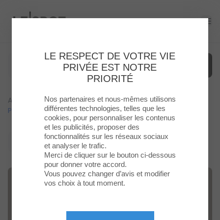
Le Spot
Ope
LE RESPECT DE VOTRE VIE
PRIVÉE EST NOTRE
PRIORITÉ
Nos partenaires et nous-mêmes utilisons
Accueil
>
Actualites
>
Les Dingueries Du Moment De
Menu
différentes technologies, telles que les
Primark
cookies, pour personnaliser les contenus
et les publicités, proposer des
Enseignes
fonctionnalités sur les réseaux sociaux
Retour à la liste
et analyser le trafic.
Food
Merci de cliquer sur le bouton ci-dessous
pour donner votre accord.
Vous pouvez changer d’avis et modifier
Loisirs
vos choix à tout moment.
&
Culture