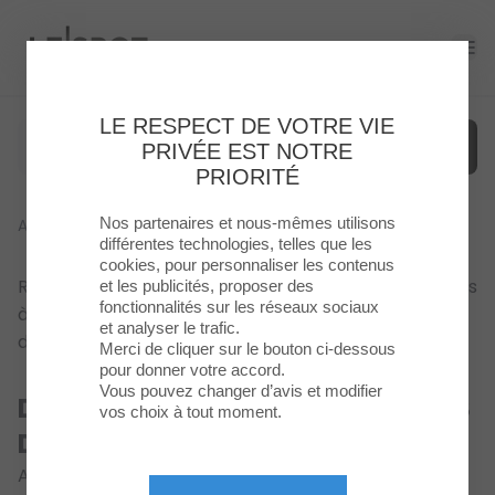
Le Spot
Ope
LE RESPECT DE VOTRE VIE
PRIVÉE EST NOTRE
PRIORITÉ
Nos partenaires et nous-mêmes utilisons
Accueil
>
Offres-Emplois
Menu
différentes technologies, telles que les
cookies, pour personnaliser les contenus
Retrouvez les offres d'emplois du Spot ! N'hésitez pas
et les publicités, proposer des
Enseignes
fonctionnalités sur les réseaux sociaux
à contacter nos enseignes pour plus d'offres et plus
et analyser le trafic.
d'informations.
Food
Merci de cliquer sur le bouton ci-dessous
pour donner votre accord.
Vous pouvez changer d’avis et modifier
DÉCOUVREZ LES OFFRES D'EMPLOIS
Loisirs
vos choix à tout moment.
&
DU SPOT
Culture
Aucun contenu n'est actuellement disponible pour