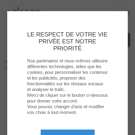
Le Spot
Ope
LE RESPECT DE VOTRE VIE
PRIVÉE EST NOTRE
PRIORITÉ
Nos partenaires et nous-mêmes utilisons
Accueil
>
Actualites
>
Montre Service Célèbre Ses 60
Menu
différentes technologies, telles que les
Ans : Un Anniversaire À Ne Pas Manquer !
cookies, pour personnaliser les contenus
et les publicités, proposer des
Enseignes
fonctionnalités sur les réseaux sociaux
Retour à la liste
et analyser le trafic.
Food
Merci de cliquer sur le bouton ci-dessous
pour donner votre accord.
Vous pouvez changer d’avis et modifier
Loisirs
vos choix à tout moment.
&
Culture