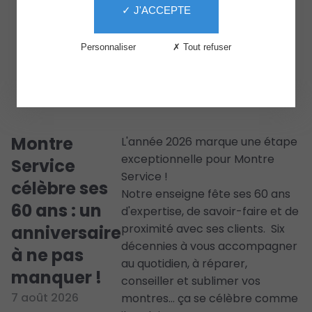
✓ J'ACCEPTE
Services
Le
Personnaliser
✗ Tout refuser
Centre
The
Second
Life
Montre
L'année 2026 marque une étape
exceptionnelle pour Montre
Service
Service !
célèbre ses
Notre enseigne fête ses 60 ans
60 ans : un
d'expertise, de savoir-faire et de
proximité avec ses clients. Six
anniversaire
décennies à vous accompagner
à ne pas
au quotidien, à réparer,
manquer !
conseiller et sublimer vos
7 août 2026
montres… ça se célèbre comme