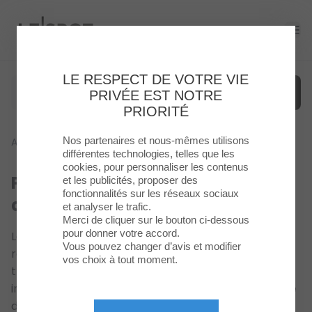
Le Spot
Ope
LE RESPECT DE VOTRE VIE
PRIVÉE EST NOTRE
PRIORITÉ
Nos partenaires et nous-mêmes utilisons
Accueil
>
Politique Relative À L’utilisation Des Cookies
Menu
différentes technologies, telles que les
cookies, pour personnaliser les contenus
Politique relative à l’utilisation
et les publicités, proposer des
Enseignes
fonctionnalités sur les réseaux sociaux
des cookies
et analyser le trafic.
Food
Merci de cliquer sur le bouton ci-dessous
pour donner votre accord.
La présente Politique décrit les informations
Vous pouvez changer d’avis et modifier
relatives aux cookies ou autres technologies de
Loisirs
vos choix à tout moment.
traçage similaires qui sont utilisés sur notre site
&
internet (ci-après le « Site »). Vous avez la possibilité
Culture
de paramétrer l’utilisation des cookies en