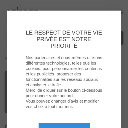
Le Spot
Ope
LE RESPECT DE VOTRE VIE
PRIVÉE EST NOTRE
PRIORITÉ
Nos partenaires et nous-mêmes utilisons
Accueil
>
Service
>
Carte Cadeau LE SPOT
Menu
différentes technologies, telles que les
cookies, pour personnaliser les contenus
et les publicités, proposer des
Enseignes
fonctionnalités sur les réseaux sociaux
et analyser le trafic.
Food
Merci de cliquer sur le bouton ci-dessous
pour donner votre accord.
Vous pouvez changer d’avis et modifier
Loisirs
vos choix à tout moment.
&
Culture
Carte Cadeau LE SPOT