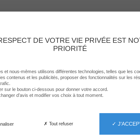
Enseignes
Food
Loisirs & Culture
Services
Le Centre
Th
RESPECT DE VOTRE VIE PRIVÉE EST N
PRIORITÉ
s et nous-mêmes utilisons différentes technologies, telles que les co
les contenus et les publicités, proposer des fonctionnalités sur les r
rafic.
er sur le bouton ci-dessous pour donner votre accord.
hanger d’avis et modifier vos choix à tout moment.
✓ J'ACCEP
✗ Tout refuser
naliser
Body Minute
Fermé