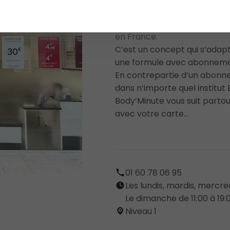
Body’Minute c’est aujourd’hu
en France.
C’est un concept qui s’ada
une formule avec abonnement
En contrepartie d’un abonne
dans n’importe quel institut
Body’Minute vous suit partou
avec votre carte…
01 60 78 06 95
Les lundis, mardis, mercred
Le dimanche de 11:00 à 19:0
Niveau 1