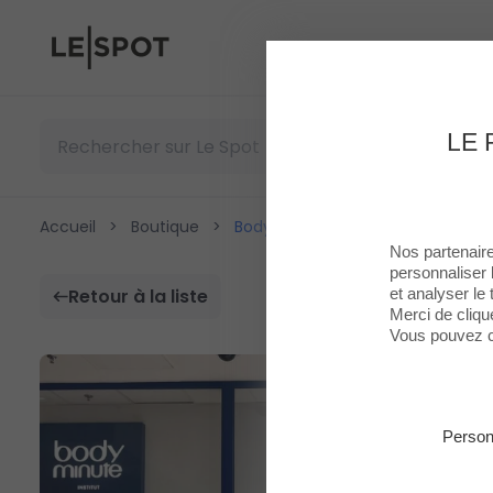
Le Spot
LE 
Accueil
>
Boutique
>
Body Minute
Nos partenaire
personnaliser 
et analyser le t
Retour à la liste
Merci de cliqu
Vous pouvez c
Person