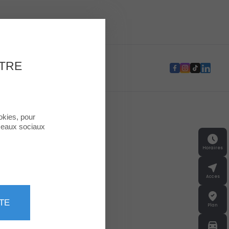
e Second Life
OTRE
okies, pour
éseaux sociaux
Horaires
Acces
TE
Plan