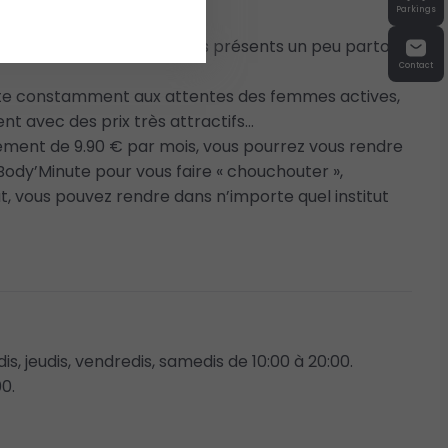
Parkings
i un réseau de 450 instituts présents un peu partout
Contact
pte constamment aux attentes des femmes actives,
 avec des prix très attractifs…
ment de 9.90 € par mois, vous pourrez vous rendre
 Body’Minute pour vous faire « chouchouter »,
t, vous pouvez rendre dans n’importe quel institut
is, jeudis, vendredis, samedis de 10:00 à 20:00.
0.