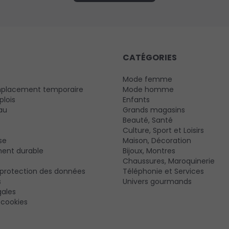
CATÉGORIES
Mode femme
mplacement temporaire
Mode homme
plois
Enfants
au
Grands magasins
Beauté, Santé
Culture, Sport et Loisirs
se
Maison, Décoration
ent durable
Bijoux, Montres
Chaussures, Maroquinerie
e protection des données
Téléphonie et Services
s
Univers gourmands
gales
 cookies