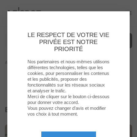
Le Spot
Ope
LE RESPECT DE VOTRE VIE
PRIVÉE EST NOTRE
PRIORITÉ
Nos partenaires et nous-mêmes utilisons
Accueil
>
Boutique
>
Espace SFR
Menu
différentes technologies, telles que les
cookies, pour personnaliser les contenus
et les publicités, proposer des
Enseignes
fonctionnalités sur les réseaux sociaux
et analyser le trafic.
Food
Merci de cliquer sur le bouton ci-dessous
pour donner votre accord.
Espace SFR
Vous pouvez changer d’avis et modifier
Fermé
Loisirs
vos choix à tout moment.
&
Culture