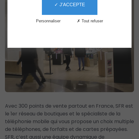
✓ J'ACCEPTE
Services
Le
Personnaliser
✗ Tout refuser
Centre
The
Second
Life
Avec 300 points de vente partout en France, SFR est
le 1er réseau de boutiques et le spécialiste de la
téléphonie mobile qui vous propose un choix multiple
de téléphones, de forfaits et de cartes prépayées.
SFR, c’est aussi une équipe dynamique de