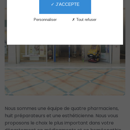
✓ J'ACCEPTE
Services
Le
Personnaliser
✗ Tout refuser
Centre
The
Second
Life
Nous sommes une équipe de quatre pharmaciens,
huit préparateurs et une esthéticienne. Nous vous
proposons le choix le plus important dans votre