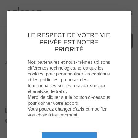
Le Spot
Ope
LE RESPECT DE VOTRE VIE
PRIVÉE EST NOTRE
PRIORITÉ
Nos partenaires et nous-mêmes utilisons
Accueil
>
Boutique
>
La Grande Pharmacie D'Evry 2
Menu
différentes technologies, telles que les
cookies, pour personnaliser les contenus
et les publicités, proposer des
Enseignes
fonctionnalités sur les réseaux sociaux
et analyser le trafic.
Food
Merci de cliquer sur le bouton ci-dessous
pour donner votre accord.
La Grande Pharmacie
Vous pouvez changer d’avis et modifier
Loisirs
vos choix à tout moment.
Ouvert
d'Evry 2
&
Culture