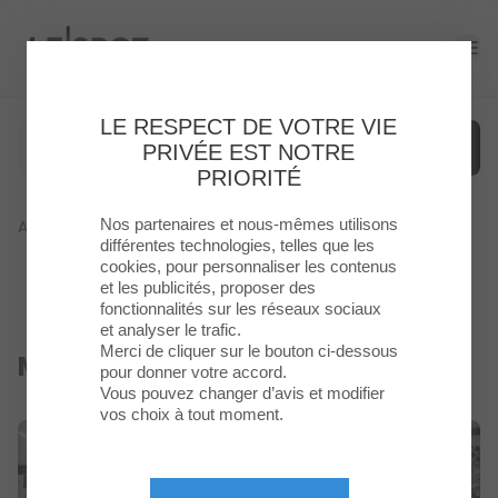
Le Spot
Ope
LE RESPECT DE VOTRE VIE
PRIVÉE EST NOTRE
PRIORITÉ
Nos partenaires et nous-mêmes utilisons
Accueil
>
Boutique
>
MARWA
Menu
différentes technologies, telles que les
cookies, pour personnaliser les contenus
et les publicités, proposer des
Enseignes
fonctionnalités sur les réseaux sociaux
et analyser le trafic.
Food
Merci de cliquer sur le bouton ci-dessous
MARWA
Fermé
pour donner votre accord.
Vous pouvez changer d’avis et modifier
Loisirs
vos choix à tout moment.
&
Culture