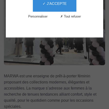
✓ J'ACCEPTE
Services
Le
Personnaliser
✗ Tout refuser
Centre
The
Second
Life
MARWA est une enseigne de prêt-à-porter féminin
proposant des collections modernes, élégantes et
accessibles. La marque s’adresse aux femmes à la
recherche de tenues tendances alliant confort, style et
qualité, pour le quotidien comme pour les occasions
spéciales.