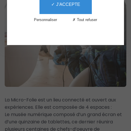
✓ J'ACCEPTE
Services
Le
Personnaliser
✗ Tout refuser
Centre
The
Second
Life
La Micro-Folie est un lieu connecté et ouvert aux
expériences. Elle est composée de 4 espaces :
Le musée numérique composé d’un grand écran et
d’une quinzaine de tablettes, ce dernier réunira
plusieurs centaines de chefs-d’oeuvre de