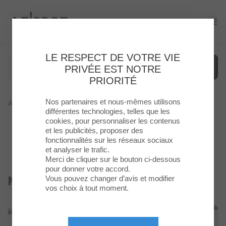
Le Spot
Ope
LE RESPECT DE VOTRE VIE
PRIVÉE EST NOTRE
PRIORITÉ
Nos partenaires et nous-mêmes utilisons
Accueil
>
Boutique
>
Micro-Folie
Menu
différentes technologies, telles que les
cookies, pour personnaliser les contenus
et les publicités, proposer des
Enseignes
fonctionnalités sur les réseaux sociaux
et analyser le trafic.
Food
Merci de cliquer sur le bouton ci-dessous
pour donner votre accord.
Micro-Folie
Vous pouvez changer d’avis et modifier
Ouvert
Loisirs
vos choix à tout moment.
&
Culture