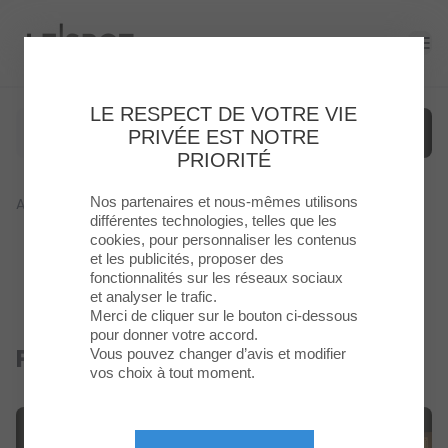
Le Spot
Ope
LE RESPECT DE VOTRE VIE
PRIVÉE EST NOTRE
PRIORITÉ
Nos partenaires et nous-mêmes utilisons
Accueil
>
Boutique
>
Picture And More
Menu
différentes technologies, telles que les
cookies, pour personnaliser les contenus
et les publicités, proposer des
Enseignes
fonctionnalités sur les réseaux sociaux
et analyser le trafic.
Food
Merci de cliquer sur le bouton ci-dessous
pour donner votre accord.
Picture And More
Vous pouvez changer d’avis et modifier
Fermé
Loisirs
vos choix à tout moment.
&
Culture