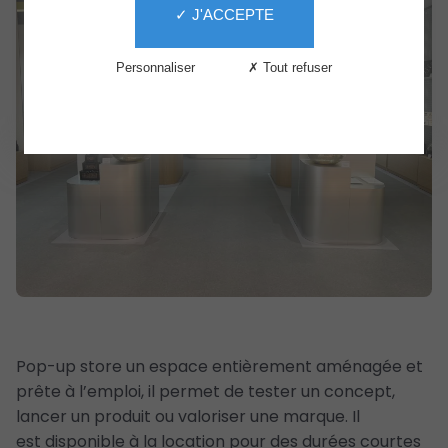
✓ J'ACCEPTE
Services
Le
Personnaliser
✗ Tout refuser
Centre
The
Second
Life
Pop-up store un espace entièrement aménagée et
prête à l’emploi, il permet de tester un concept,
lancer un produit ou valoriser une marque. Il
est disponible à la location pour des durées courtes