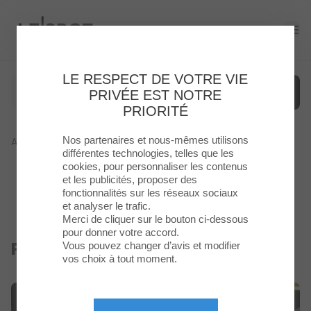
Le Spot
Ope
LE RESPECT DE VOTRE VIE
PRIVÉE EST NOTRE
PRIORITÉ
Nos partenaires et nous-mêmes utilisons
Accueil
>
Boutique
>
POP UP STORE
Menu
différentes technologies, telles que les
cookies, pour personnaliser les contenus
et les publicités, proposer des
Enseignes
fonctionnalités sur les réseaux sociaux
et analyser le trafic.
Food
Merci de cliquer sur le bouton ci-dessous
pour donner votre accord.
POP UP STORE
Vous pouvez changer d’avis et modifier
Ouvert
Loisirs
vos choix à tout moment.
&
Culture