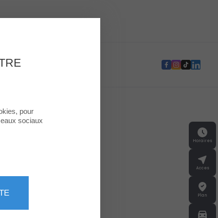
e Second Life
OTRE
okies, pour
éseaux sociaux
Horaires
Acces
TE
Plan