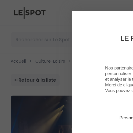
Le Spot
LE 
Accueil
>
Culture-Loisirs
>
Les Arènes
Nos partenaire
personnaliser 
et analyser le t
Retour à la liste
Merci de cliqu
Vous pouvez c
Person