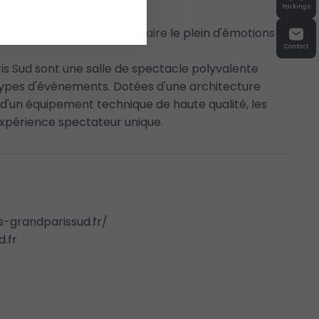
Parkings
e, sport, humour
... Venez faire le plein d'émotions !
Contact
is Sud sont une salle de spectacle polyvalente
 types d'événements. Dotées d'une architecture
 d'un équipement technique de haute qualité, les
xpérience spectateur unique.
s-grandparissud.fr/
.fr