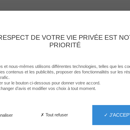
Enseignes
Food
Loisirs & Culture
Services
Le Centre
Th
RESPECT DE VOTRE VIE PRIVÉE EST N
PRIORITÉ
s et nous-mêmes utilisons différentes technologies, telles que les co
les contenus et les publicités, proposer des fonctionnalités sur les r
rafic.
er sur le bouton ci-dessous pour donner votre accord.
hanger d’avis et modifier vos choix à tout moment.
✓ J'ACCEP
✗ Tout refuser
naliser
Les Arènes
Fermé