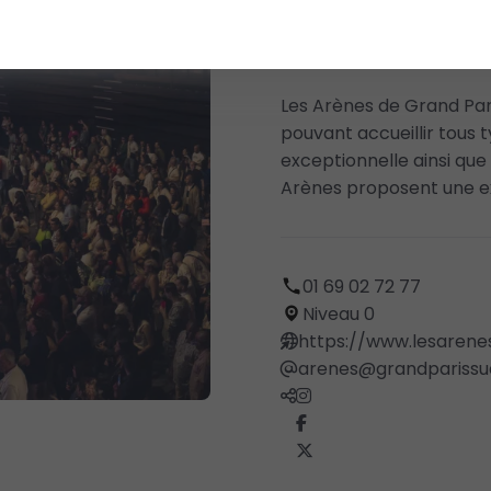
Musique, ballet, cirqu
Les Arènes de Grand Par
pouvant accueillir tous
exceptionnelle ainsi que
Arènes proposent une e
01 69 02 72 77
Niveau 0
https://www.lesarene
arenes@grandparissud