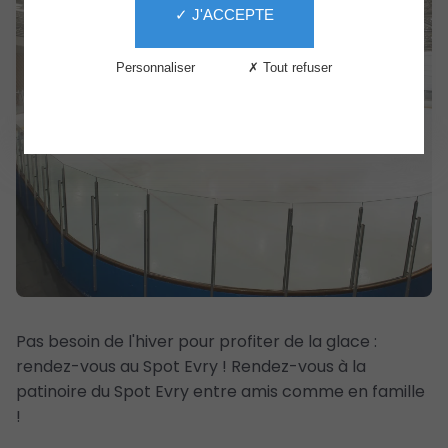
✓ J'ACCEPTE
Services
Le
Personnaliser
✗ Tout refuser
Centre
The
Second
Life
Pas besoin de l'hiver pour profiter de la glace :
rendez-vous au Spot Evry ! Rendez-vous à la
patinoire du Spot Evry entre amis comme en famille
!