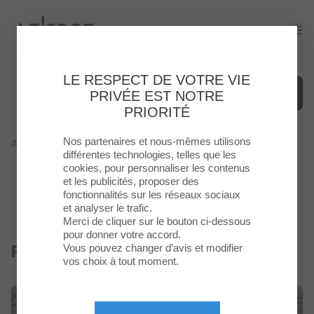
Le Spot
Ope
LE RESPECT DE VOTRE VIE
PRIVÉE EST NOTRE
PRIORITÉ
Nos partenaires et nous-mêmes utilisons
Accueil
>
Culture-Loisirs
>
Patinoire De L'Agora
Menu
différentes technologies, telles que les
cookies, pour personnaliser les contenus
et les publicités, proposer des
Enseignes
fonctionnalités sur les réseaux sociaux
et analyser le trafic.
Food
Merci de cliquer sur le bouton ci-dessous
pour donner votre accord.
Patinoire de l'Agora
Vous pouvez changer d’avis et modifier
Fermé
Loisirs
vos choix à tout moment.
&
Culture