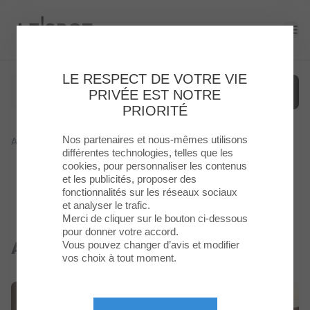
Le Spot
Ope
LE RESPECT DE VOTRE VIE
PRIVÉE EST NOTRE
PRIORITÉ
Nos partenaires et nous-mêmes utilisons
Accueil
>
Restaurant
>
Atelier Artisan Crêpier
Menu
différentes technologies, telles que les
cookies, pour personnaliser les contenus
et les publicités, proposer des
Enseignes
fonctionnalités sur les réseaux sociaux
et analyser le trafic.
Food
Merci de cliquer sur le bouton ci-dessous
pour donner votre accord.
Atelier Artisan crêpier
Vous pouvez changer d’avis et modifier
Fermé
Loisirs
vos choix à tout moment.
&
Culture