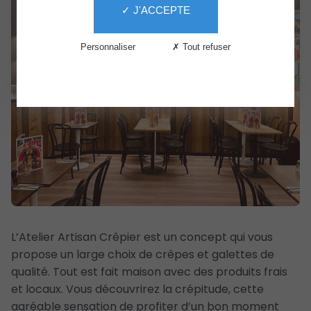
✓ J'ACCEPTE
Services
Le
Personnaliser
✗ Tout refuser
Centre
The
Second
Life
L’Atelier Artisan Crêpier est un concept qui vous
propose un large choix de crêpes et galettes de
qualité. Tout est fait maison avec des produits frais
et locaux. Vous découvrirez la crépitude, cette
agréable sensation de profiter d’un bon moment