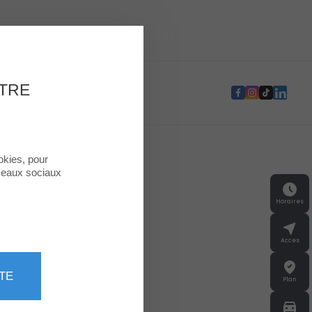
e Second Life
OTRE
okies, pour
éseaux sociaux
Horaires
Acces
TE
Plan