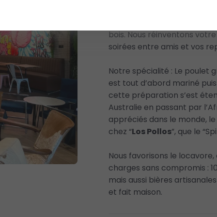
Depuis 2015,
Los Pollos
puise
bois. Nous réinventons votre
soirées entre amis et vos re
Notre spécialité : Le poulet g
est tout d’abord mariné puis 
cette préparation s’est éte
Australie en passant par l’Afr
appréciés dans le monde, le 
chez “
Los Pollos
”, que le “Sp
Nous favorisons le locavore,
charges sans compromis : 100
mais aussi bières artisanal
et fait maison.