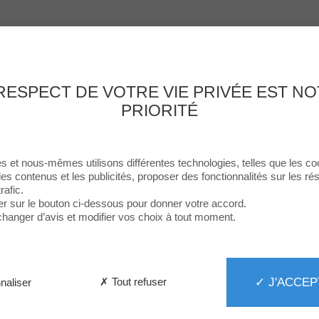
Enseignes
Food
Loisirs & Culture
Services
Le Centre
Th
RESPECT DE VOTRE VIE PRIVÉE EST N
PRIORITÉ
s et nous-mêmes utilisons différentes technologies, telles que les co
les contenus et les publicités, proposer des fonctionnalités sur les r
rafic.
er sur le bouton ci-dessous pour donner votre accord.
hanger d’avis et modifier vos choix à tout moment.
✓ J'ACCEP
✗ Tout refuser
naliser
LOS POLLOS
Ouvert