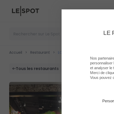
Le Spot
LE 
Accueil
>
Restaurant
>
LOS POLLOS
Nos partenaire
personnaliser 
et analyser le t
Tous les restaurants
Merci de cliqu
Vous pouvez c
Person