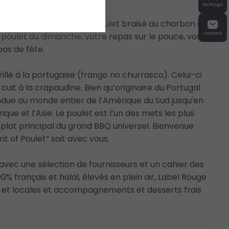
Parkings
 son inspiration dans le poulet braisé au charbon de
 poulet du dimanche, votre repas sur le pouce, vos
Contact
pas de fête.
rillé à la portugaise (frango no churrasco). Celui-ci
cuit à la crapaudine. Bien qu’originaire du Portugal
ndue au monde entier de l’Amérique du Sud jusqu'en
ique et l’Asie. Le poulet est l’un des mets les plus
plat principal du grand BBQ universel. Bienvenue
irit of Poulet” soit avec vous.
 avec une sélection de fournisseurs et un cahier des
% français et halal, élevés en plein air, Label Rouge
es et locales et accompagnements et desserts frais