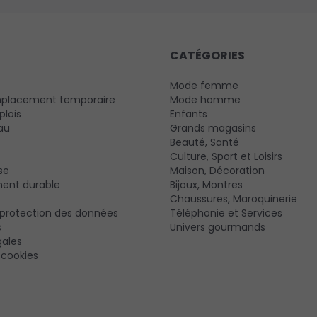
CATÉGORIES
Mode femme
mplacement temporaire
Mode homme
plois
Enfants
au
Grands magasins
Beauté, Santé
Culture, Sport et Loisirs
se
Maison, Décoration
ent durable
Bijoux, Montres
Chaussures, Maroquinerie
e protection des données
Téléphonie et Services
s
Univers gourmands
gales
 cookies