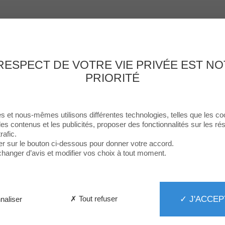
Enseignes
Food
Loisirs & Culture
Services
Le Centre
Th
RESPECT DE VOTRE VIE PRIVÉE EST N
PRIORITÉ
s et nous-mêmes utilisons différentes technologies, telles que les co
les contenus et les publicités, proposer des fonctionnalités sur les r
rafic.
er sur le bouton ci-dessous pour donner votre accord.
hanger d’avis et modifier vos choix à tout moment.
✓ J'ACCEP
✗ Tout refuser
naliser
Dolcissimo
Fermé