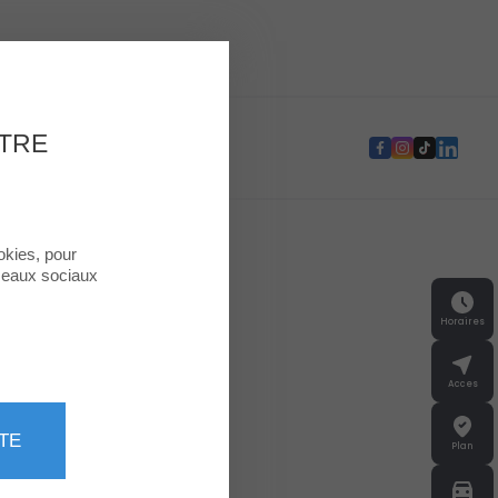
e Second Life
OTRE
okies, pour
éseaux sociaux
Horaires
Acces
TE
Plan