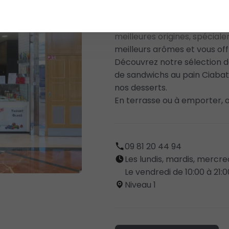
Dolcissimo vous propose un l
meilleures origines, spécial
meilleurs arômes et vous of
Découvrez notre sélection d
de sandwichs au pain Ciabatt
nos desserts.
En terrasse ou à emporter, 
09 81 20 44 94
Les lundis, mardis, mercred
Le vendredi de 10:00 à 21:0
Niveau 1