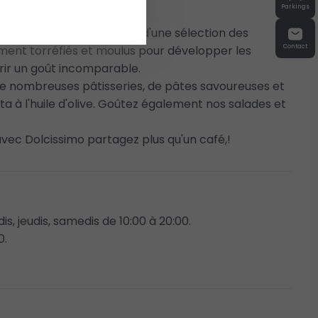
Parkings
arge choix de cafés issus d'une sélection des
ement torréfiés et moulus pour développer les
Contact
frir un goût incomparable.
e nombreuses pâtisseries, de pâtes savoureuses et
a à l'huile d'olive. Goûtez également nos salades et
avec Dolcissimo partagez plus qu'un café,!
is, jeudis, samedis de 10:00 à 20:00.
0.