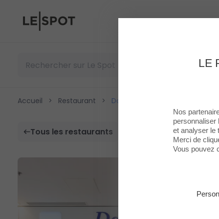
Le Spot
LE 
Accueil
>
Restaurant
>
Dolcissimo
Nos partenaire
personnaliser 
et analyser le t
Tous les restaurants
Merci de cliqu
Vous pouvez c
Person