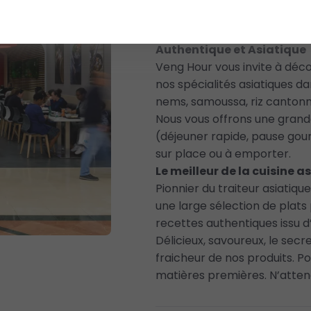
Retrouvez Veng Hour dans
Authentique et Asiatique
Veng Hour vous invite à déco
nos spécialités asiatiques d
nems, samoussa, riz cantonn
Nous vous offrons une grande
(déjeuner rapide, pause gour
sur place ou à emporter.
Le meilleur de la cuisine a
Pionnier du traiteur asiatiq
une large sélection de plats
recettes authentiques issu d’
Délicieux, savoureux, le secre
fraicheur de nos produits. P
matières premières. N’attend