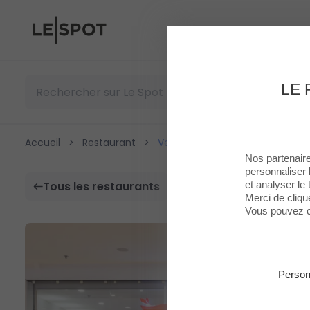
Le Spot
LE 
Accueil
>
Restaurant
>
Veng Hour
Nos partenaire
personnaliser 
et analyser le t
Tous les restaurants
Merci de cliqu
Vous pouvez c
Person