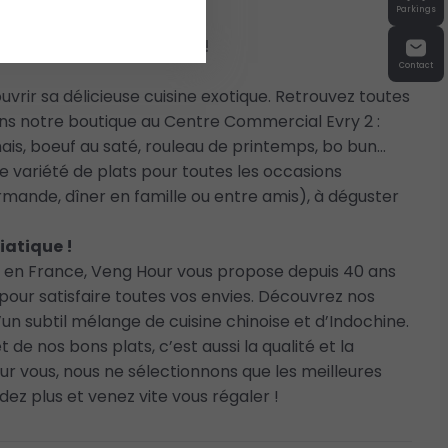
Parkings
 un tout nouveau décor !
Contact
uvrir sa délicieuse cuisine exotique. Retrouvez toutes
ans notre boutique au Centre Commercial Evry 2 :
ais, boeuf au saté, rouleau de printemps, bo bun…
 variété de plats pour toutes les occasions
mande, dîner en famille ou entre amis), à déguster
siatique !
ue en France, Veng Hour vous propose depuis 40 ans
 pour satisfaire toutes vos envies. Découvrez nos
un subtil mélange de cuisine chinoise et d’Indochine.
t de nos bons plats, c’est aussi la qualité et la
our vous, nous ne sélectionnons que les meilleures
ez plus et venez vite vous régaler !