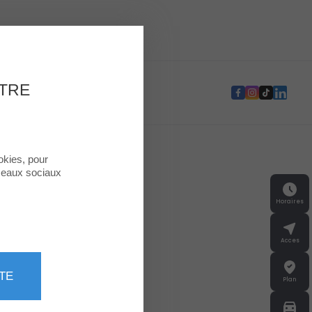
e Second Life
OTRE
okies, pour
éseaux sociaux
Horaires
Acces
TE
Plan