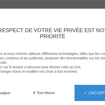
Enseignes
Food
Loisirs & Culture
Services
Le Centre
Th
RESPECT DE VOTRE VIE PRIVÉE EST N
PRIORITÉ
s et nous-mêmes utilisons différentes technologies, telles que les co
les contenus et les publicités, proposer des fonctionnalités sur les r
rafic.
er sur le bouton ci-dessous pour donner votre accord.
hanger d’avis et modifier vos choix à tout moment.
✓ J'ACCEP
✗ Tout refuser
naliser
Veng Hour
Ouvert